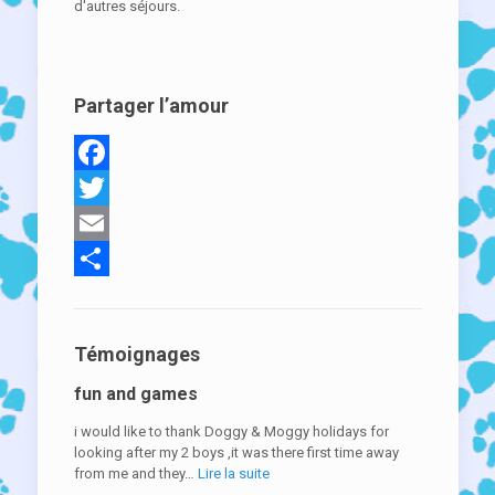
d'autres séjours.
Partager l’amour
Facebook
Twitter
Email
Partager
Témoignages
fun and games
i would like to thank Doggy & Moggy holidays for
looking after my 2 boys ,it was there first time away
« fun
from me and they…
Lire la suite
and