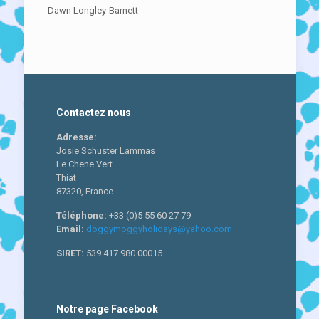
Dawn Longley-Barnett
games »
Contactez nous
Adresse:
Josie Schuster Lammas
Le Chene Vert
Thiat
87320, France
Téléphone:
+33 (0)5 55 60 27 79
Email:
doggymoggyholidays@yahoo.com
SIRET:
539 417 980 00015
Notre page Facebook